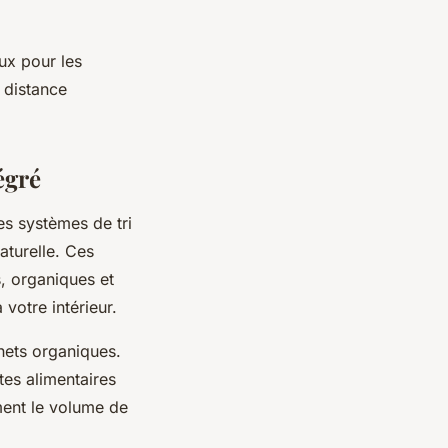
ux pour les
 distance
égré
s systèmes de tri
turelle. Ces
, organiques et
votre intérieur.
hets organiques.
tes alimentaires
ment le volume de