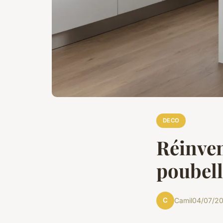
DECO
Réinven
poubell
C
Camil
04/07/20