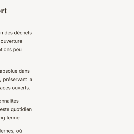
rt
on des déchets
 ouverture
ations peu
 absolue dans
, préservant la
paces ouverts.
onnalités
este quotidien
ong terme.
dernes, où