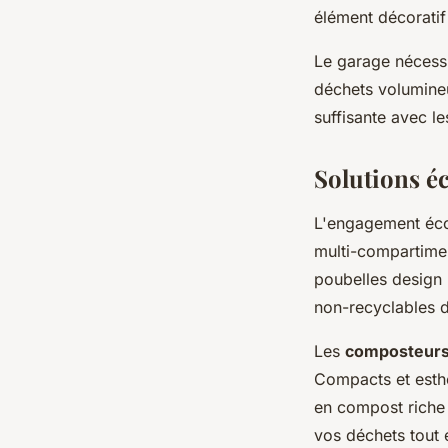
élément décoratif
Le garage nécessi
déchets volumineu
suffisante avec l
Solutions éc
L'engagement éco
multi-compartimen
poubelles design 
non-recyclables d
Les
composteurs
Compacts et esthé
en compost riche 
vos déchets tout e