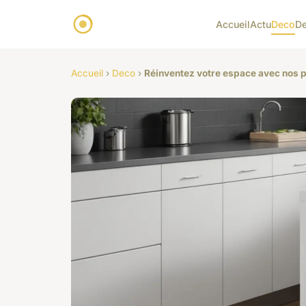
Accueil
Actu
Deco
D
Accueil
›
Deco
›
Réinventez votre espace avec nos p