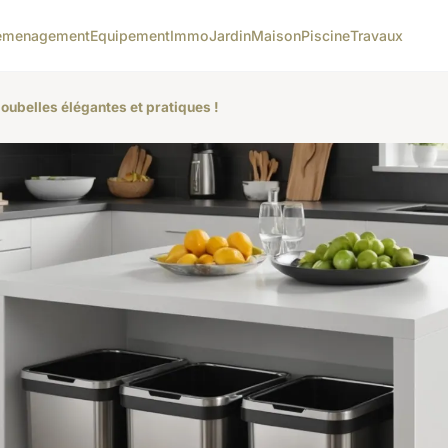
emenagement
Equipement
Immo
Jardin
Maison
Piscine
Travaux
oubelles élégantes et pratiques !