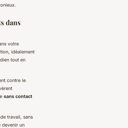
monieux.
ts dans
ns votre
ation, idéalement
idien tout en
nt contre le
vèrent
ie
sans contact
de travail, sans
 devenir un