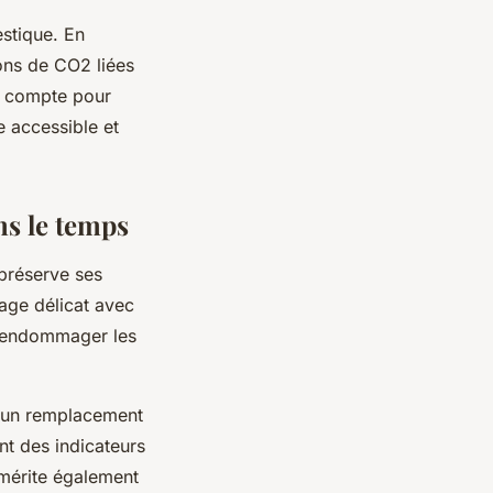
stique. En
ons de CO2 liées
te compte pour
e accessible et
ns le temps
 préserve ses
age délicat avec
nt endommager les
t un remplacement
nt des indicateurs
 mérite également