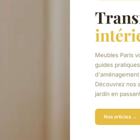
Trans
intéri
Meubles Paris v
guides pratiques
d'aménagement p
Découvrez nos ar
jardin en passan
Nos articles →