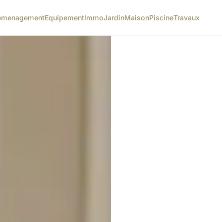
emenagement
Equipement
Immo
Jardin
Maison
Piscine
Travaux